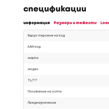
спецификации
информация
Размери и тежести
Loa
Бързо търсене на код
EAN код
марка
модел
TL/TT
Положение на оста
Предназначение