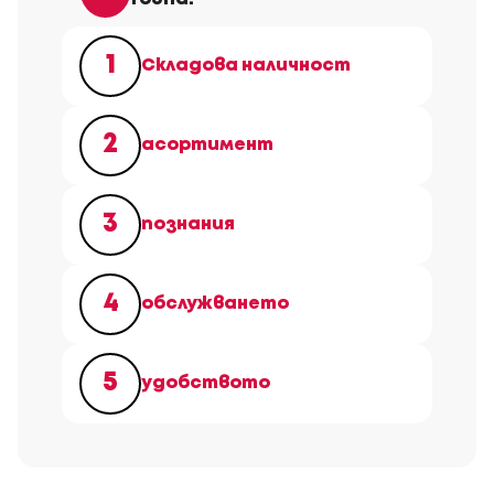
1
Складова наличност
2
асортимент
3
познания
4
обслужването
5
удобството