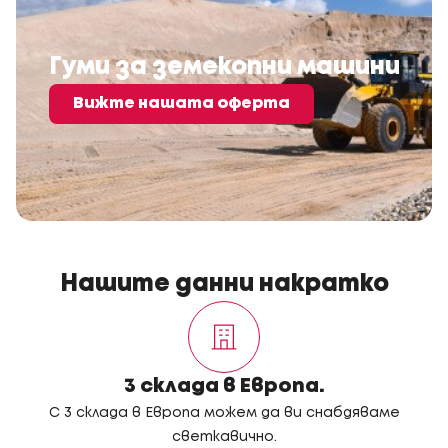
Гуми за земекопни машини
Вижте нашата оферта
Нашите данни накратко
3 склада в Европа.
С 3 склада в Европа можем да ви снабдяваме
светкавично.