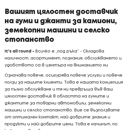
Вашият цялостен доставчик
на гуми и джанти за камиони,
земекопни машини и селско
стопанство
It's all round -
Всичко е „под ръка“ - Складова
наличност, асортимент, познания, обслужването и
удобството са в центъра на вниманието ни
Означава повече, осигурява повече услуги и повече
ползи за нашите клиенти. Това е нашата концепция
за пълно обслужване и тя ни превръща във ваш
цялостен доставчик в областта на гумите и
джантите за товарни автомобили, земекопни
машини и селско стопанство. Вие се възползвате
от оптимален контакт, най-добрите знания и
продукти и най-добрите цени. Това е начинът, по