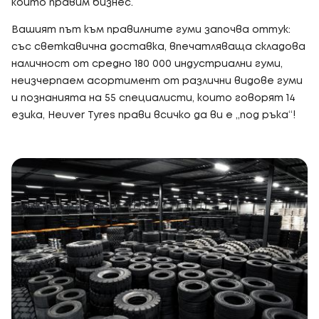
който правим бизнес.
Вашият път към правилните гуми започва оттук:
със светкавична доставка, впечатляваща складова
наличност от средно 180 000 индустриални гуми,
неизчерпаем асортимент от различни видове гуми
и познанията на 55 специалисти, които говорят 14
езика, Heuver Tyres прави всичко да ви е „под ръка“!