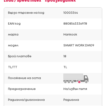
Load / Speed Index
Производител
Бързо търсене на код
10003344
EAN код
8808563336978
марка
Hankook
модел
SMART WORK DM09
Брой платове
18
TL/TT
TL
Положение на оста
Предназначение
На/извън пътя
Радиална/диагонална
Радиална