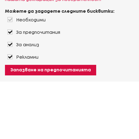
Можете да зададете следните бисквитки:
Необходими
За предпочитания
За анализ
Рекламни
Запазване на предпочитанията
За Heuver
Условия на доставка
Условия на транспорт
Още За Heuver