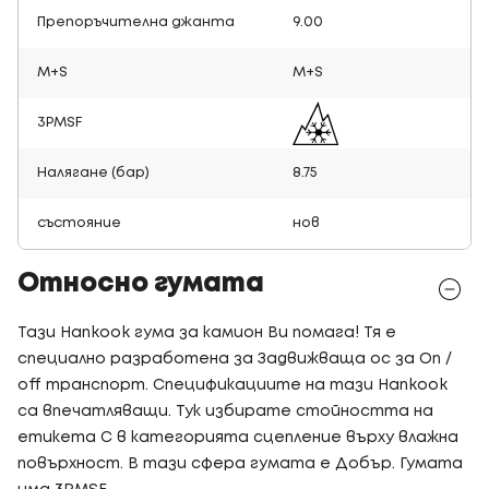
Препоръчителна джанта
9.00
M+S
M+S
3PMSF
Налягане (бар)
8.75
състояние
нов
Относно гумата
Тази Hankook гума за камион Ви помага! Тя е
специално разработена за Задвижваща ос за On /
off транспорт. Спецификациите на тази Hankook
са впечатляващи. Тук избирате стойността на
етикета C в категорията сцепление върху влажна
повърхност. В тази сфера гумата е Добър. Гумата