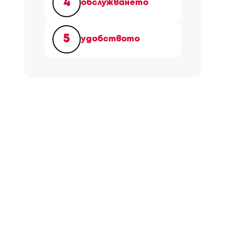
4
обслужването
5
удобството