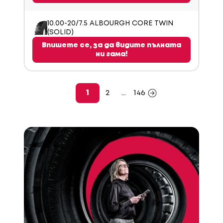
10.00-20/7.5 ALBOURGH CORE TWIN
(SOLID)
Впишете се, за да видите пълната
ни гама!
1
2
...
146