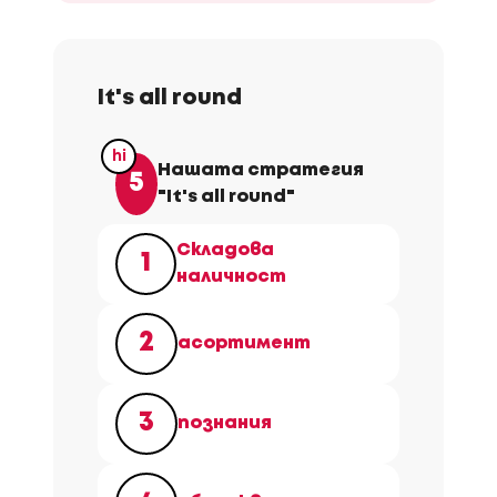
It's all round
Нашата стратегия
5
"It's all round"
Складова
1
наличност
2
асортимент
3
познания