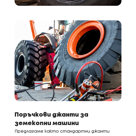
Поръчкови джанти за
земекопни машини
Предлагаме както стандартни джанти