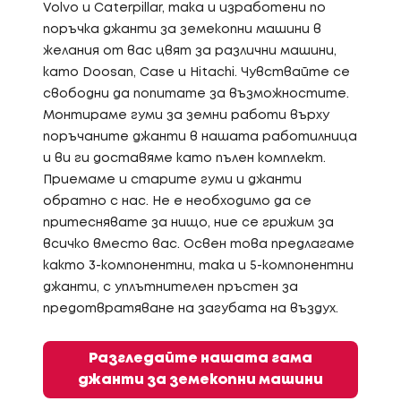
Volvo и Caterpillar, така и изработени по
поръчка джанти за земекопни машини в
желания от вас цвят за различни машини,
като Doosan, Case и Hitachi. Чувствайте се
свободни да попитате за възможностите.
Монтираме гуми за земни работи върху
поръчаните джанти в нашата работилница
и ви ги доставяме като пълен комплект.
Приемаме и старите гуми и джанти
обратно с нас. Не е необходимо да се
притеснявате за нищо, ние се грижим за
всичко вместо вас. Освен това предлагаме
както 3-компонентни, така и 5-компонентни
джанти, с уплътнителен пръстен за
предотвратяване на загубата на въздух.
Разгледайте нашата гама
джанти за земекопни машини