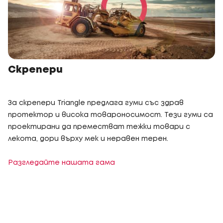
Скрепери
За скрепери Triangle предлага гуми със здрав
протектор и висока товароносимост. Тези гуми са
проектирани да преместват тежки товари с
лекота, дори върху мек и неравен терен.
Разгледайте нашата гама