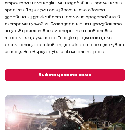
строителни площадки, миннодобивни и промишлени
проекти. Тези гуми са известни със своята
здравина, издръжливост и отлично представяне в
екстремни условия. Благодарение на използването
на усъвършенствани материали и иновативни
технологии, гумите на Triangle предлагат дълъг
експлоатационен живот, дори когато се използват
интензивно върху груби и скалисти терени.
Вижте цялата гама