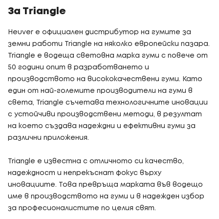
За Triangle
Heuver е официален дистрибутор на гумите за
земни работи Triangle на няколко европейски пазара.
Triangle е водеща световна марка гуми с повече от
50 години опит в разработването и
производството на висококачествени гуми. Като
един от най-големите производители на гуми в
света, Triangle съчетава технологичните иновации
с устойчиви производствени методи, в резултат
на което създава надеждни и ефективни гуми за
различни приложения.
Triangle е известна с отличното си качество,
надеждност и непрекъснат фокус върху
иновациите. Това превръща марката във водещо
име в производството на гуми и в надежден избор
за професионалистите по целия свят.