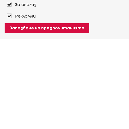
За анализ
Рекламни
Запазване на предпочитанията
За Heuver
Условия на доставка
Условия на транспорт
Още За Heuver