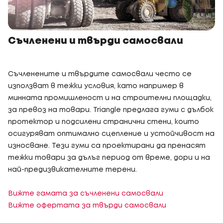
Съчленени и твърди самосвали
Съчленените и твърдите самосвали често се
използват в тежки условия, като например в
минната промишленост и на строителни площадки,
за превоз на товари. Triangle предлага гуми с дълбок
протектор и подсилени странични стени, които
осигуряват оптимално сцепление и устойчивост на
износване. Тези гуми са проектирани да пренасят
тежки товари за дълъг период от време, дори и на
най-предизвикателните терени.
Вижте гамата за съчленени самосвали
Вижте офертата за твърди самосвали