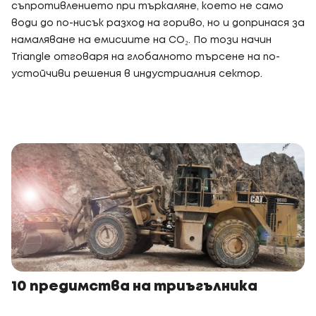
съпротивлението при търкаляне, което не само
води до по-нисък разход на гориво, но и допринася за
намаляване на емисиите на CO₂. По този начин
Triangle отговаря на глобалното търсене на по-
устойчиви решения в индустриалния сектор.
10 предимства на триъгълника