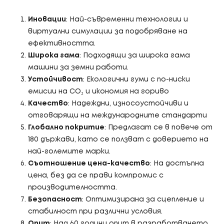
Иновации
: Най-съвременни технологии и
виртуални симулации за подобряване на
ефективността.
Широка гама
: Подходящи за широка гама
машини за земни работи.
Устойчивост
: Екологични гуми с по-ниски
емисии на CO₂ и икономия на гориво
Качество
: Надеждни, износоустойчиви и
отговарящи на международните стандарти
Глобално покритие
: Предлагат се в повече от
180 държави, като се ползват с доверието на
най-големите марки.
Съотношение цена-качество
: На достъпна
цена, без да се прави компромис с
производителността.
Безопасност
: Оптимизирана за сцепление и
стабилност при различни условия.
Опит
: Над 60 години опит в разработването