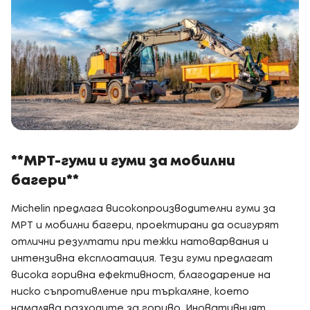
**MPT-гуми и гуми за мобилни
багери**
Michelin предлага високопроизводителни гуми за
MPT и мобилни багери, проектирани да осигурят
отлични резултати при тежки натоварвания и
интензивна експлоатация. Тези гуми предлагат
висока горивна ефективност, благодарение на
ниско съпротивление при търкаляне, което
намалява разходите за гориво. Иновативният