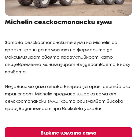
Michelin селскостопански гуми
Затова селскостопанските гуми на Michelin са
проектирани да помогнат на фермерите да
максимизират своята продуктивност, като
същевременно минимизират въздействието върху
почвата.
Независимо дали става въпрос за оран, сеитба или
транспорт, Michelin предлага широка гама от
селскостопански гуми, които осигуряват висока
производителност при всякакви условия.
Вижте цялата гама