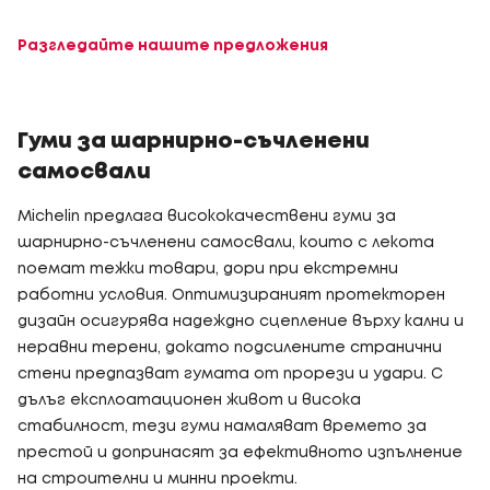
Разгледайте нашите предложения
Гуми за шарнирно-съчленени
самосвали
Michelin предлага висококачествени гуми за
шарнирно-съчленени самосвали, които с лекота
поемат тежки товари, дори при екстремни
работни условия. Оптимизираният протекторен
дизайн осигурява надеждно сцепление върху кални и
неравни терени, докато подсилените странични
стени предпазват гумата от прорези и удари. С
дълъг експлоатационен живот и висока
стабилност, тези гуми намаляват времето за
престой и допринасят за ефективното изпълнение
на строителни и минни проекти.