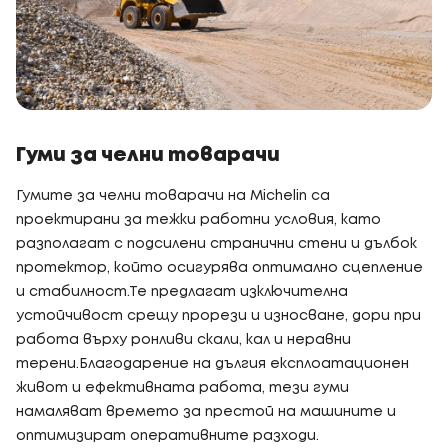
Гуми за челни товарачи
Гумите за челни товарачи на Michelin са
проектирани за тежки работни условия, като
разполагат с подсилени странични стени и дълбок
протектор, който осигурява оптимално сцепление
и стабилност.Те предлагат изключителна
устойчивост срещу прорези и износване, дори при
работа върху ронливи скали, кал и неравни
терени.Благодарение на дългия експлоатационен
живот и ефективната работа, тези гуми
намаляват времето за престой на машините и
оптимизират оперативните разходи.