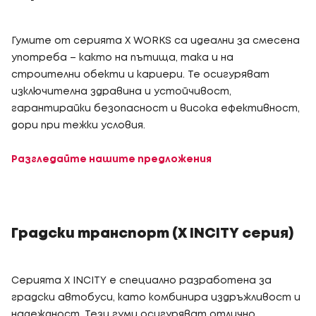
Гумите от серията X WORKS са идеални за смесена
употреба – както на пътища, така и на
строителни обекти и кариери. Те осигуряват
изключителна здравина и устойчивост,
гарантирайки безопасност и висока ефективност,
дори при тежки условия.
Разгледайте нашите предложения
Градски транспорт (X INCITY серия)
Серията X INCITY е специално разработена за
градски автобуси, като комбинира издръжливост и
надеждност. Тези гуми осигуряват отлично