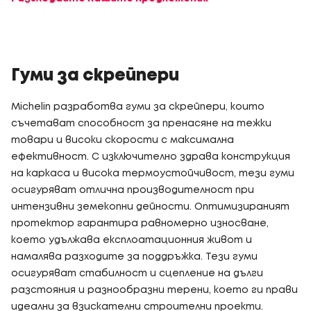
Гуми за скрейпери
Michelin разработва гуми за скрейпери, които
съчетават способност за пренасяне на тежки
товари и високи скорости с максимална
ефективност. С изключително здрава конструкция
на каркаса и висока термоустойчивост, тези гуми
осигуряват отлична производителност при
интензивни земекопни дейности. Оптимизираният
протектор гарантира равномерно износване,
което удължава експлоатационния живот и
намалява разходите за поддръжка. Тези гуми
осигуряват стабилност и сцепление на дълги
разстояния и разнообразни терени, което ги прави
идеални за взискателни строителни проекти.