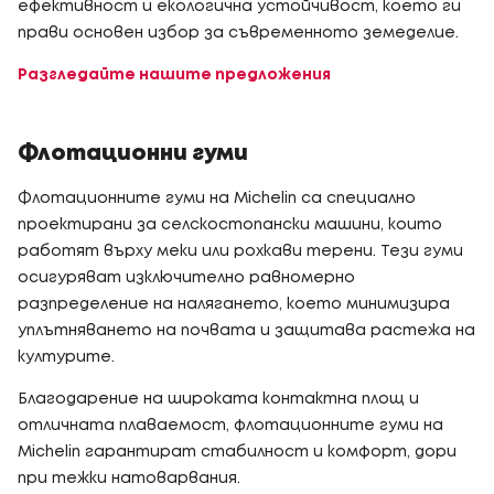
ефективност и екологична устойчивост, което ги
прави основен избор за съвременното земеделие.
Разгледайте нашите предложения
Флотационни гуми
Флотационните гуми на Michelin са специално
проектирани за селскостопански машини, които
работят върху меки или рохкави терени. Тези гуми
осигуряват изключително равномерно
разпределение на налягането, което минимизира
уплътняването на почвата и защитава растежа на
културите.
Благодарение на широката контактна площ и
отличната плаваемост, флотационните гуми на
Michelin гарантират стабилност и комфорт, дори
при тежки натоварвания.