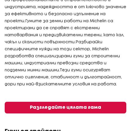
За професионалистите в строителството и
индустрията, надеждността е от ключово значение
за ефективното и безопасно изпълнение на
проекти.Гумите за земни работи на Michelin са
проектирани да се справят с екстремни
натоварвания и предизвикателни терени, като кал,
чакъл и скалисти повърхности.Разбирайки
специфичните нужди на този сектор, Michelin
разработва специализирани гуми за строителни
машини, индустриални превозни средства и
подземни минни машини.Тези гуми осигуряват
отлично сцепление, стабилност и дълготрайност,
дори при най-взискателните условия на работа.
Разгледайте цялата гама