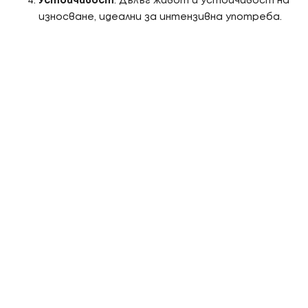
Устойчивост
: Дълъг живот и устойчивост на
износване, идеални за интензивна употреба.