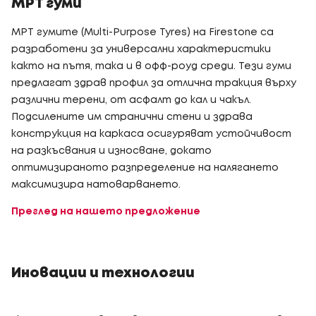
MPT гуми
MPT гумите (Multi-Purpose Tyres) на Firestone са
разработени за универсални характеристики
както на пътя, така и в офф-роуд среди. Тези гуми
предлагат здрав профил за отлична тракция върху
различни терени, от асфалт до кал и чакъл.
Подсилените им странични стени и здрава
конструкция на каркаса осигуряват устойчивост
на разкъсвания и износване, докато
оптимизираното разпределение на налягането
максимизира натоварването.
Преглед на нашето предложение
Иновации и технологии