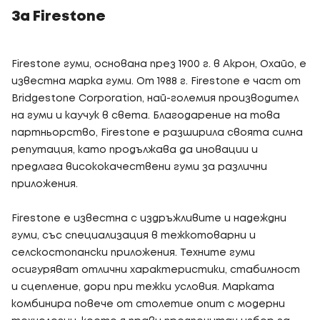
За Firestone
Firestone гуми, основана през 1900 г. в Акрон, Охайо, е
известна марка гуми. От 1988 г. Firestone е част от
Bridgestone Corporation, най-големия производител
на гуми и каучук в света. Благодарение на това
партньорство, Firestone е разширила своята силна
репутация, като продължава да иновации и
предлага висококачествени гуми за различни
приложения.
Firestone е известна с издръжливите и надеждни
гуми, със специализация в тежкотоварни и
селскостопански приложения. Техните гуми
осигуряват отлични характеристики, стабилност
и сцепление, дори при тежки условия. Марката
комбинира повече от столетие опит с модерни