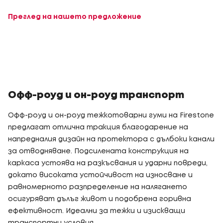
Преглед на нашето предложение
Офф-роуд и он-роуд транспорт
Офф-роуд и он-роуд тежкотоварни гуми на Firestone
предлагат отлична тракция благодарение на
напредналия дизайн на протектора с дълбоки канали
за отводняване. Подсилената конструкция на
каркаса устоява на разкъсвания и ударни повреди,
докато високата устойчивост на износване и
равномерното разпределение на налягането
осигуряват дълъг живот и подобрена горивна
ефективност. Идеални за тежки и изискващи