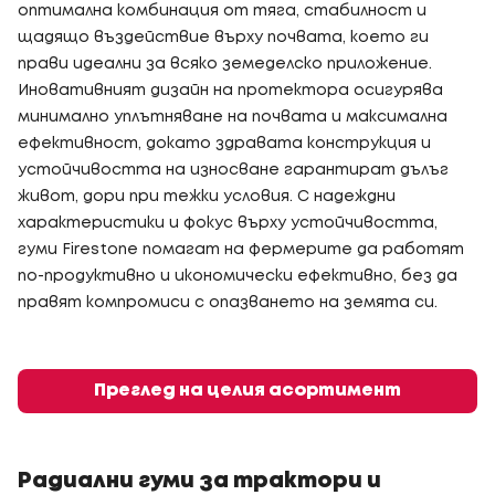
оптимална комбинация от тяга, стабилност и
щадящо въздействие върху почвата, което ги
прави идеални за всяко земеделско приложение.
Иновативният дизайн на протектора осигурява
минимално уплътняване на почвата и максимална
ефективност, докато здравата конструкция и
устойчивостта на износване гарантират дълъг
живот, дори при тежки условия. С надеждни
характеристики и фокус върху устойчивостта,
гуми Firestone помагат на фермерите да работят
по-продуктивно и икономически ефективно, без да
правят компромиси с опазването на земята си.
Преглед на целия асортимент
Радиални гуми за трактори и