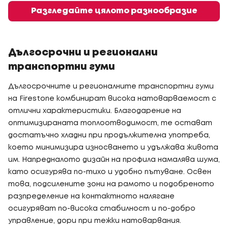
Разгледайте цялото разнообразие
Дългосрочни и регионални
транспортни гуми
Дългосрочните и регионалните транспортни гуми
на Firestone комбинират висока натоварваемост с
отлични характеристики. Благодарение на
оптимизираната топлоотводимост, те остават
достатъчно хладни при продължителна употреба,
което минимизира износването и удължава живота
им. Напредналото дизайн на профила намалява шума,
като осигурява по-тихо и удобно пътуване. Освен
това, подсилените зони на рамото и подобреното
разпределение на контактното налягане
осигуряват по-висока стабилност и по-добро
управление, дори при тежки натоварвания.