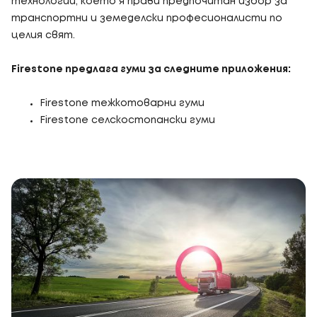
технологии, което я прави предпочитан избор за
транспортни и земеделски професионалисти по
целия свят.
Firestone предлага гуми за следните приложения:
Firestone тежкотоварни гуми
Firestone селскостопански гуми