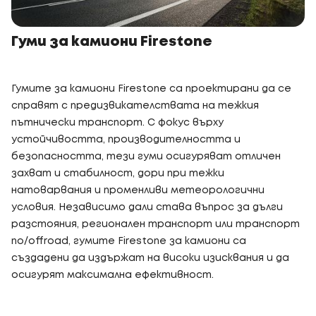
Гуми за камиони Firestone
Гумите за камиони Firestone са проектирани да се
справят с предизвикателствата на тежкия
пътнически транспорт. С фокус върху
устойчивостта, производителността и
безопасността, тези гуми осигуряват отличен
захват и стабилност, дори при тежки
натоварвания и променливи метеорологични
условия. Независимо дали става въпрос за дълги
разстояния, регионален транспорт или транспорт
по/offroad, гумите Firestone за камиони са
създадени да издържат на високи изисквания и да
осигурят максимална ефективност.