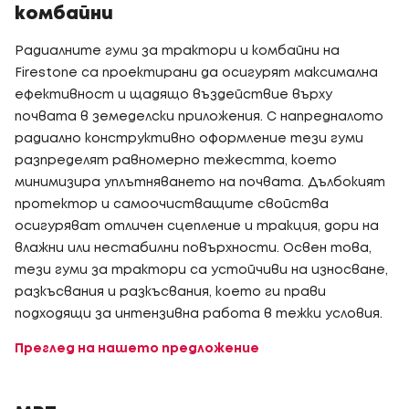
комбайни
Радиалните гуми за трактори и комбайни на
Firestone са проектирани да осигурят максимална
ефективност и щадящо въздействие върху
почвата в земеделски приложения. С напредналото
радиално конструктивно оформление тези гуми
разпределят равномерно тежестта, което
минимизира уплътняването на почвата. Дълбокият
протектор и самоочистващите свойства
осигуряват отличен сцепление и тракция, дори на
влажни или нестабилни повърхности. Освен това,
тези гуми за трактори са устойчиви на износване,
разкъсвания и разкъсвания, което ги прави
подходящи за интензивна работа в тежки условия.
Преглед на нашето предложение