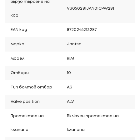
Бързо търсене на
V3050281JAN01CPW281
код
EAN код
8720246213287
марка
Jantsa
модел
RIM
Отвори
10
Тип болтов отвор
A3
Valve position
ALV
Протектор на
Включен протектор на
клапана
клапана