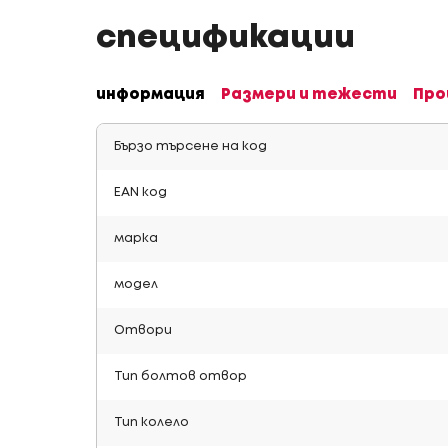
спецификации
информация
Размери и тежести
Про
Бързо търсене на код
EAN код
марка
модел
Отвори
Тип болтов отвор
Тип колело