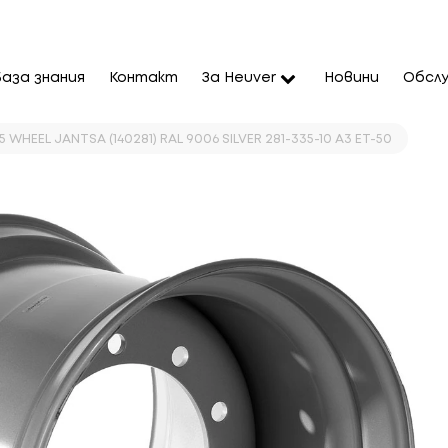
База знания
Контакт
За Heuver
Новини
Обслу
5 WHEEL JANTSA (140281) RAL 9006 SILVER 281-335-10 A3 ET-50