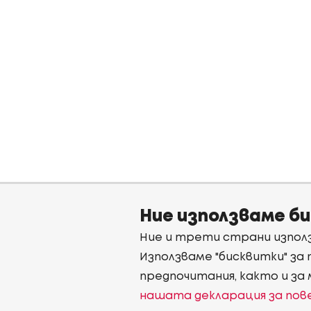
Ние използваме б
Ние и трети страни използ
Използваме "бисквитки" за
предпочитания, както и за
нашата декларация за по