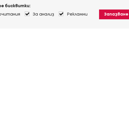
е бисквитки:
очитания
За анализ
Рекламни
Запазване