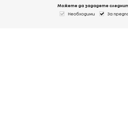
Можете да зададете следнит
Необходими
За предп
За Heuver
Условия на доставка
Условия на транспорт
Още За Heuver