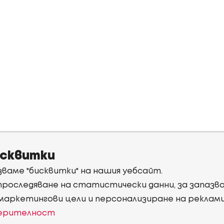
исквитки
ваме "бисквитки" на нашия уебсайт.
 проследяване на статистически данни, за запаз
 маркетингови цели и персонализиране на реклам
верителност