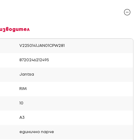
изводител
V2250141JAN01CPW281
8720246212495
Jantsa
RIM
10
A3
единично парче