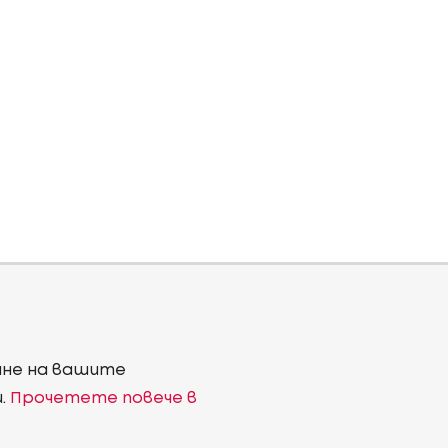
ване на вашите
и.
Прочетете повече в