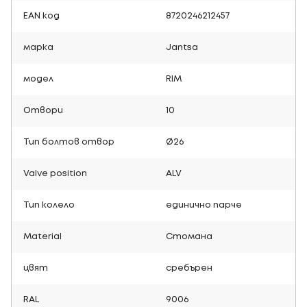
EAN код
8720246212457
марка
Jantsa
модел
RIM
Отвори
10
Тип болтов отвор
Ø26
Valve position
ALV
Тип колело
единично парче
Material
Стомана
цвят
сребърен
RAL
9006