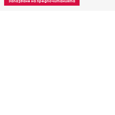
Запазване на предпочитанията
За Heuver
Условия на доставка
Условия на транспорт
Още За Heuver
Моят Heuver
ЛОГИН