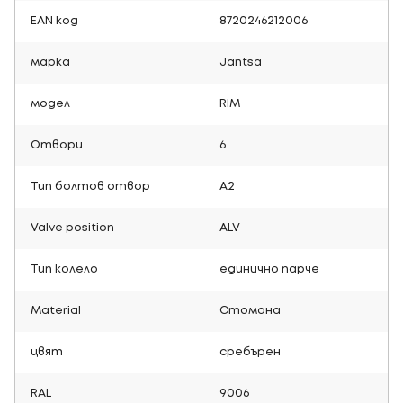
EAN код
8720246212006
марка
Jantsa
модел
RIM
Отвори
6
Тип болтов отвор
A2
Valve position
ALV
Тип колело
единично парче
Material
Стомана
цвят
сребърен
RAL
9006