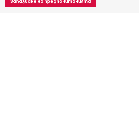
Запазване на предпочитанията
За Heuver
Условия на доставка
Условия на транспорт
Още За Heuver
Моят Heuver
ЛОГИН