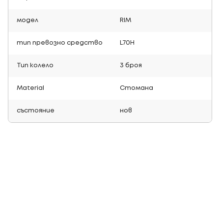
модел
RIM
тип превозно средство
L70H
Тип колело
3 броя
Material
Стомана
състояние
нов