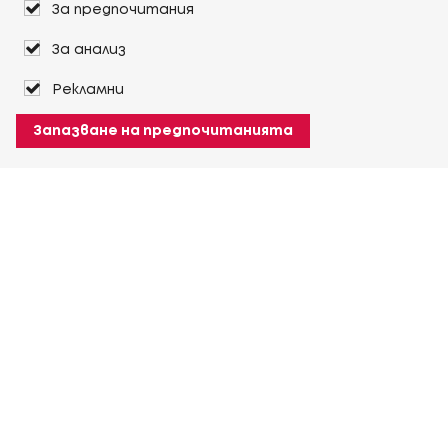
За предпочитания
За анализ
Рекламни
Запазване на предпочитанията
За Heuver
Условия на доставка
Условия на транспорт
Още За Heuver