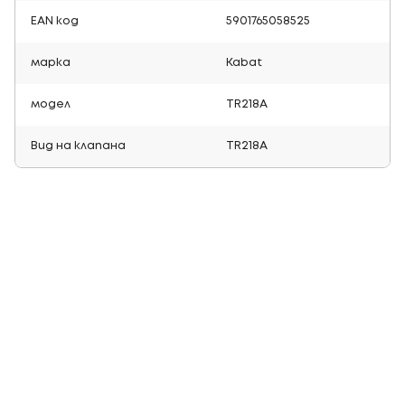
EAN код
5901765058525
марка
Kabat
модел
TR218A
Вид на клапана
TR218A