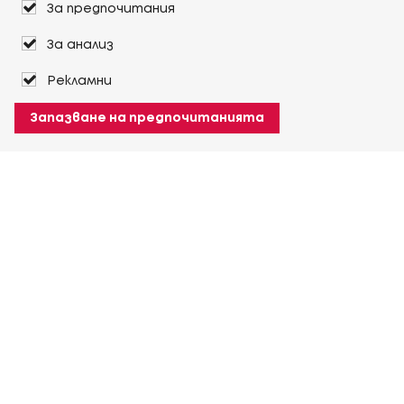
За предпочитания
За анализ
Рекламни
Запазване на предпочитанията
За Heuver
Условия на доставка
Условия на транспорт
Още За Heuver