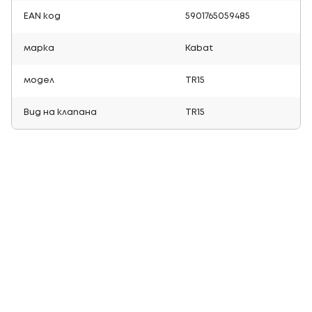
EAN код
5901765059485
марка
Kabat
модел
TR15
Вид на клапана
TR15