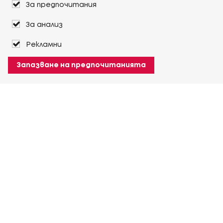
За предпочитания
За анализ
Рекламни
Запазване на предпочитанията
За Heuver
Условия на доставка
Условия на транспорт
Още За Heuver