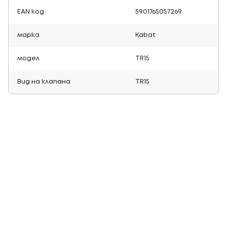
EAN код
5901765057269
марка
Kabat
модел
TR15
Вид на клапана
TR15