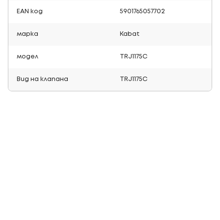
EAN код
5901765057702
марка
Kabat
модел
TRJ1175C
Вид на клапана
TRJ1175C