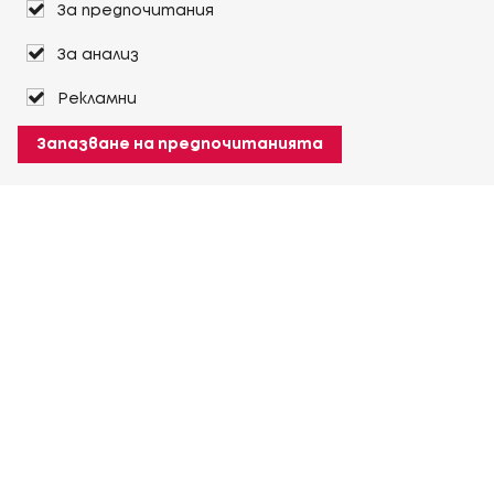
За предпочитания
За анализ
Рекламни
Запазване на предпочитанията
За Heuver
Условия на доставка
Условия на транспорт
Още За Heuver