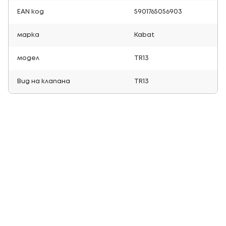
EAN код
5901765056903
марка
Kabat
модел
TR13
Вид на клапана
TR13