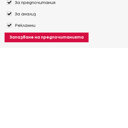
За предпочитания
За анализ
Рекламни
Запазване на предпочитанията
За Heuver
Условия на доставка
Условия на транспорт
Още За Heuver