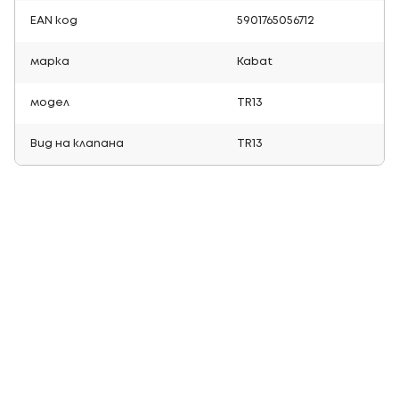
EAN код
5901765056712
марка
Kabat
модел
TR13
Вид на клапана
TR13