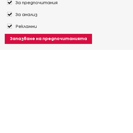
За предпочитания
За анализ
Рекламни
Запазване на предпочитанията
За Heuver
Условия на доставка
Условия на транспорт
Още За Heuver