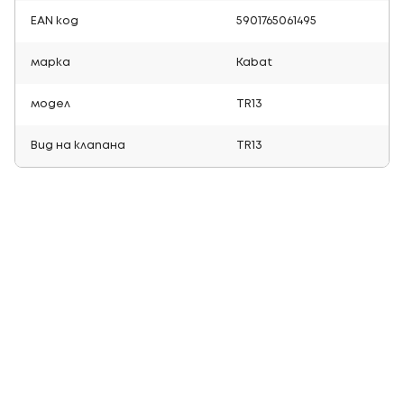
EAN код
5901765061495
марка
Kabat
модел
TR13
Вид на клапана
TR13