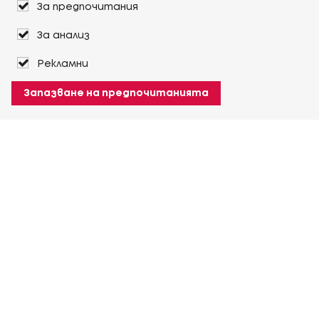
За предпочитания
За анализ
Рекламни
Запазване на предпочитанията
За Heuver
Условия на доставка
Условия на транспорт
Още За Heuver