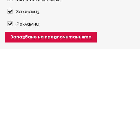
За анализ
Рекламни
Запазване на предпочитанията
За Heuver
Условия на доставка
Условия на транспорт
Още За Heuver