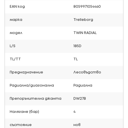
EAN код
8059971054460
марка
Trelleborg
модел
TWIN RADIAL
L/S
185D
TL/TT
TL
Предназначение
Лесовъдство
Радиална/диагонална
Радиална
Препоръчителна джанта
DW27B
Налягане (бар)
4
състояние
нов