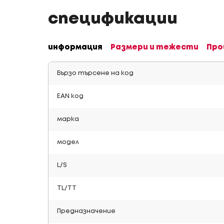
спецификации
информация
Размери и тежести
Про
Бързо търсене на код
EAN код
марка
модел
L/S
TL/TT
Предназначение