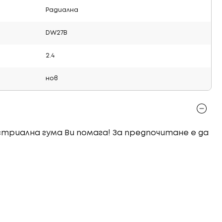
Радиална
DW27B
2.4
нов
устриална гума Ви помага! За предпочитане е да