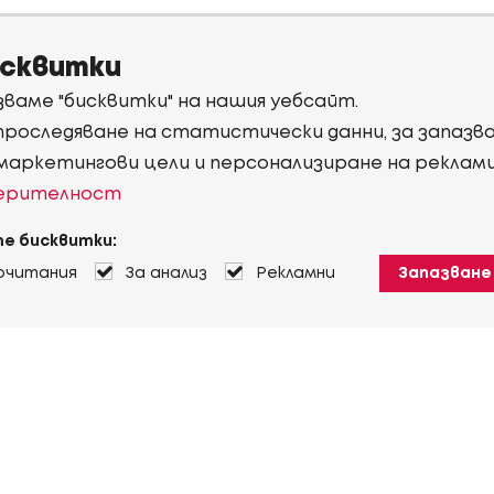
исквитки
ваме "бисквитки" на нашия уебсайт.
 проследяване на статистически данни, за запаз
 маркетингови цели и персонализиране на реклам
верителност
е бисквитки:
очитания
За анализ
Рекламни
Запазване