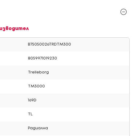
изводител
B75050026TRDTM300
8059971019230
Trelleborg
TM3000
169D
TL
Радиална