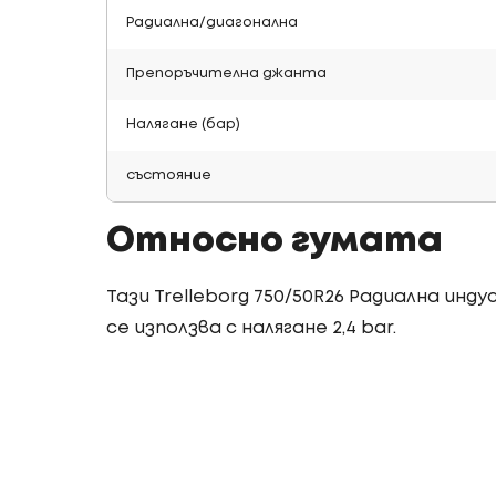
Радиална/диагонална
Препоръчителна джанта
Налягане (бар)
състояние
Относно гумата
Тази Trelleborg 750/50R26 Радиална инд
се използва с налягане 2,4 bar.