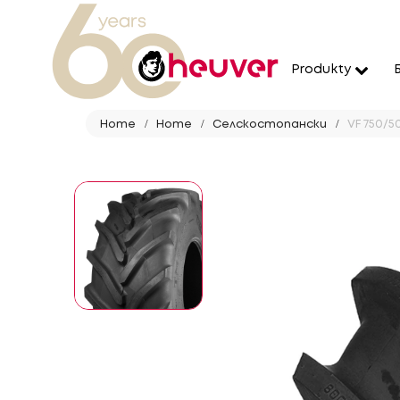
Produkty
Home
Home
Селскостопански
VF 750/5