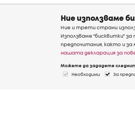
Ние използваме б
Ние и трети страни използ
Използваме "бисквитки" за
предпочитания, както и за
нашата декларация за по
Можете да зададете следнит
Необходими
За предп