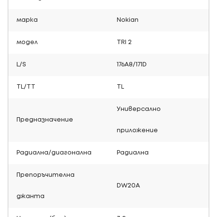
марка
Nokian
модел
TRI 2
L/S
176A8/171D
TL/TT
TL
Универсално
Предназначение
приложение
Радиална/диагонална
Радиална
Препоръчителна
DW20A
джанта