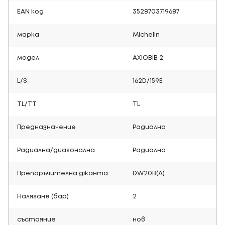
EAN код
3528703719687
марка
Michelin
модел
AXIOBIB 2
L/S
162D/159E
TL/TT
TL
Предназначение
Радиална
Радиална/диагонална
Радиална
Препоръчителна джанта
DW20B(A)
Налягане (бар)
2
състояние
нов