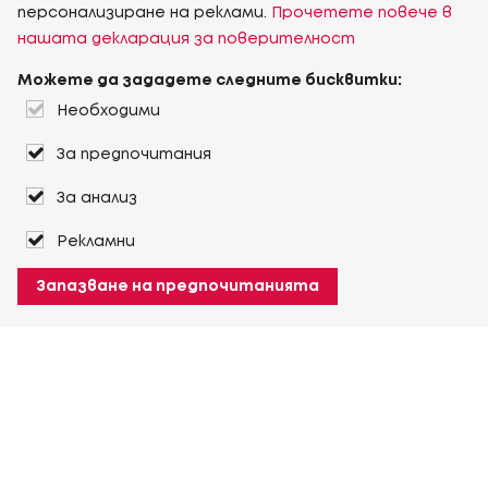
персонализиране на реклами.
Прочетете повече в
нашата декларация за поверителност
Можете да зададете следните бисквитки:
Необходими
За предпочитания
За анализ
Рекламни
Запазване на предпочитанията
За Heuver
Условия на доставка
Условия на транспорт
Още За Heuver