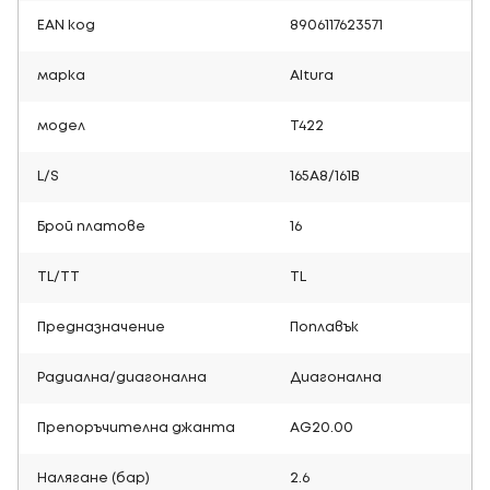
EAN код
8906117623571
марка
Altura
модел
T422
L/S
165A8/161B
Брой платове
16
TL/TT
TL
Предназначение
Поплавък
Радиална/диагонална
Диагонална
Препоръчителна джанта
AG20.00
Налягане (бар)
2.6