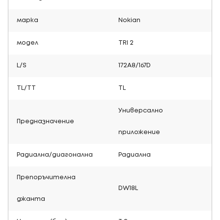
марка
Nokian
модел
TRI 2
L/S
172A8/167D
TL/TT
TL
Универсално
Предназначение
приложение
Радиална/диагонална
Радиална
Препоръчителна
DW18L
джанта