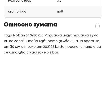
Налягане (бар)
3.2
състояние
нов
Относно гумата
Тази Nokian 540/80R38 Радиална индустриална гума
Ви помага! С това избирате дълбочина на профила
от 30 мм и тегло от 202,122 кг. За предпочитане е да
се използва с налягане 3,2 bar.