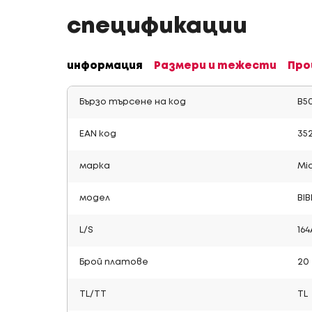
спецификации
информация
Размери и тежести
Про
Бързо търсене на код
B5
EAN код
35
марка
Mic
модел
BI
L/S
164
Брой платове
20
TL/TT
TL