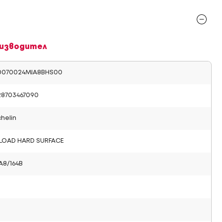
изводител
0070024MIA8BHS00
28703467090
helin
BLOAD HARD SURFACE
A8/164B