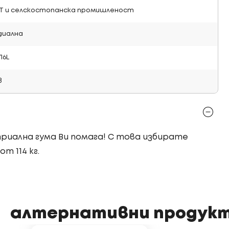
Т и селскостопанска промишленост
диална
16L
в
стриална гума Ви помага! С това избирате
т 114 кг.
алтернативни продук