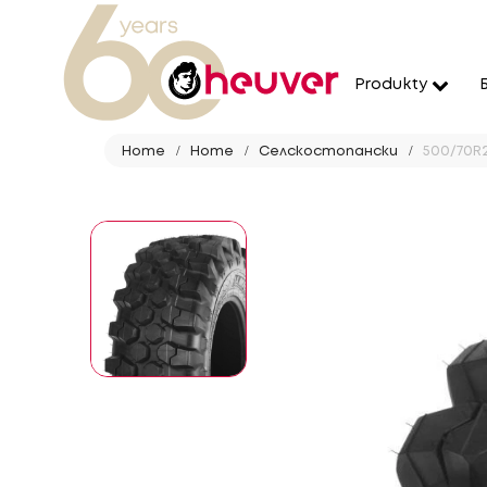
Produkty
Home
Home
Селскостопански
500/70R2