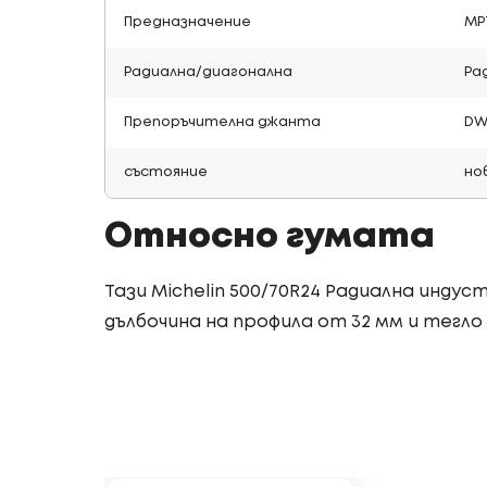
Предназначение
МР
Радиална/диагонална
Ра
Препоръчителна джанта
DW
състояние
но
Относно гумата
Тази Michelin 500/70R24 Радиална инду
дълбочина на профила от 32 мм и тегло о