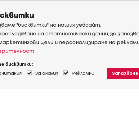
исквитки
ваме "бисквитки" на нашия уебсайт.
 проследяване на статистически данни, за запаз
 маркетингови цели и персонализиране на реклам
верителност
е бисквитки:
очитания
За анализ
Рекламни
Запазване