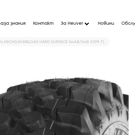
База знания
Контакт
За Heuver
Новини
Обслу
4 MICHELIN BIBLOAD HARD SURFACE 164A8/164B 20PR TL