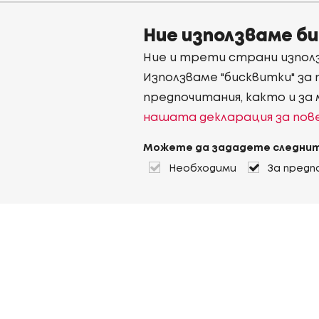
Ние използваме б
Ние и трети страни използ
Използваме "бисквитки" за
предпочитания, както и за
нашата декларация за по
Можете да зададете следнит
Необходими
За предп