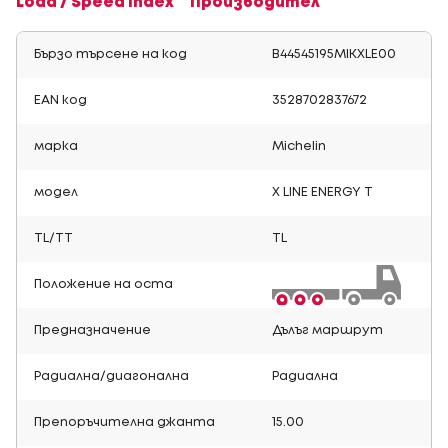
Load / Speed Index
Производител
Бързо търсене на код
B44545195MIKXLE00
EAN код
3528702837672
марка
Michelin
модел
X LINE ENERGY T
TL/TT
TL
Положение на оста
Предназначение
Дълъг маршрут
Радиална/диагонална
Радиална
Препоръчителна джанта
15.00