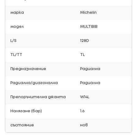
марка
Michelin
модел
MULTIBIB
L/S
128D
TL/TT
TL
Предназначение
Радиална
Радиална/диагонална
Радиална
Препоръчителна джанта
W14L
Налягане (бар)
1.6
състояние
нов