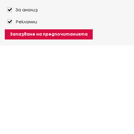
За анализ
Рекламни
Запазване на предпочитанията
За Heuver
Условия на доставка
Условия на транспорт
Още За Heuver