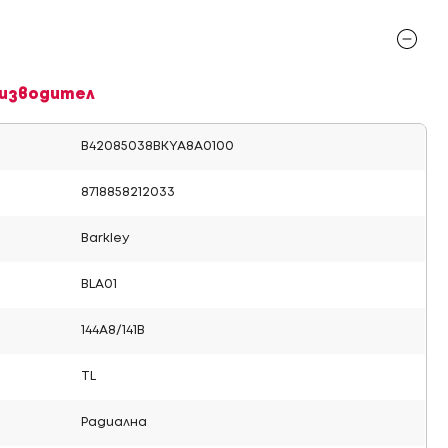
изводител
B42085038BKYA8A0100
8718858212033
Barkley
BLA01
144A8/141B
TL
Радиална