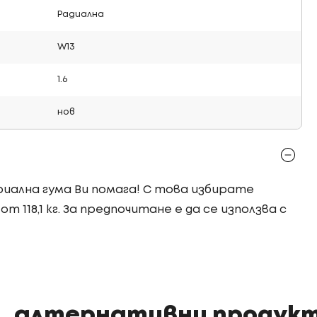
Радиална
W13
1.6
нов
триална гума Ви помага! С това избирате
т 118,1 кг. За предпочитане е да се използва с
алтернативни продук