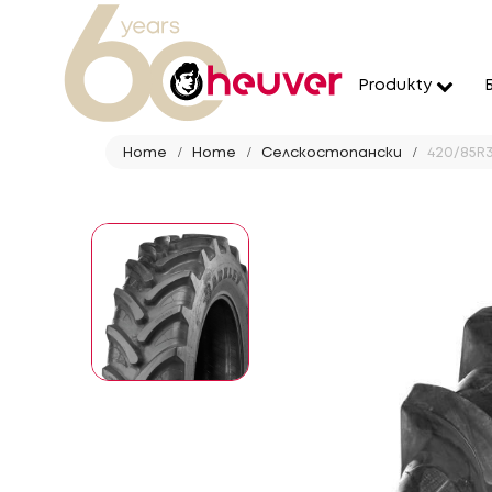
Produkty
Home
Home
Селскостопански
420/85R38