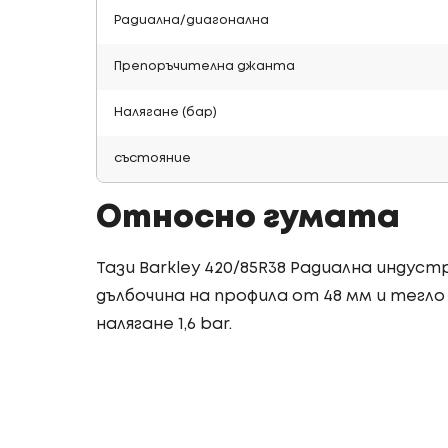
Радиална/диагонална
Препоръчителна джанта
Налягане (бар)
състояние
Относно гумата
Тази Barkley 420/85R38 Радиална индус
дълбочина на профила от 48 мм и тегло о
налягане 1,6 bar.