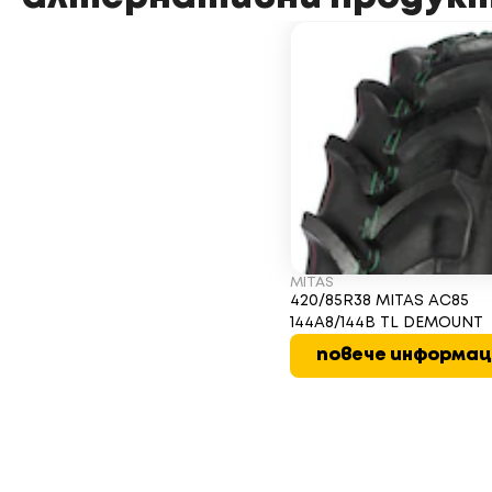
MITAS
420/85R38 MITAS AC85
144A8/144B TL DEMOUNT
повече информац