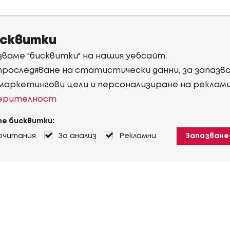
исквитки
ваме "бисквитки" на нашия уебсайт.
 проследяване на статистически данни, за запаз
 маркетингови цели и персонализиране на реклам
верителност
е бисквитки:
очитания
За анализ
Рекламни
Запазване