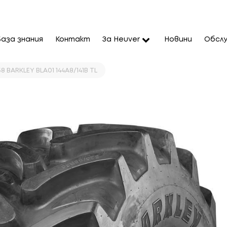
База знания
Контакт
За Heuver
Новини
Обслу
 BARKLEY BLA01 144A8/141B TL