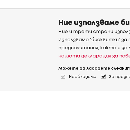
Ние използваме б
Ние и трети страни използ
Използваме "бисквитки" за
предпочитания, както и за
нашата декларация за по
Можете да зададете следнит
Необходими
За предп