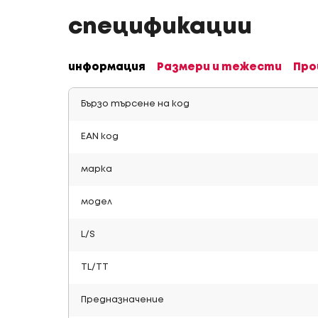
спецификации
информация
Размери и тежести
Про
Бързо търсене на код
EAN код
марка
модел
L/S
TL/TT
Предназначение