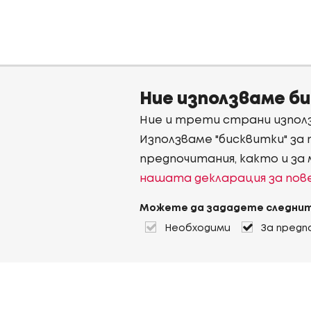
Ние използваме б
Ние и трети страни използ
Използваме "бисквитки" за
предпочитания, както и за
нашата декларация за по
Можете да зададете следнит
Необходими
За предп