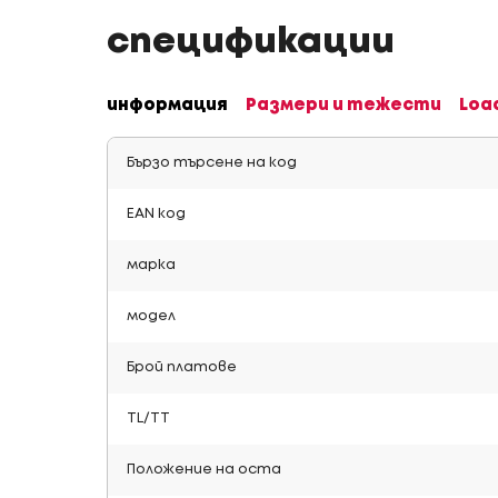
спецификации
информация
Размери и тежести
Loa
Бързо търсене на код
EAN код
марка
модел
Брой платове
TL/TT
Положение на оста