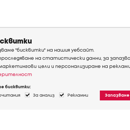
исквитки
ваме "бисквитки" на нашия уебсайт.
 проследяване на статистически данни, за запаз
 маркетингови цели и персонализиране на реклам
верителност
е бисквитки:
очитания
За анализ
Рекламни
Запазване