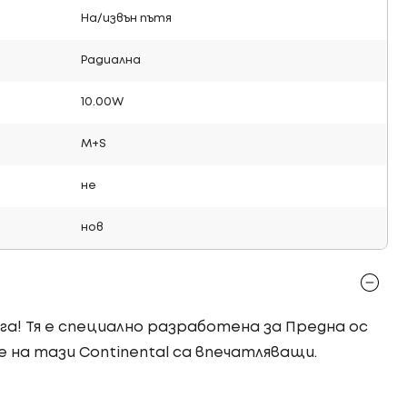
На/извън пътя
Радиална
10.00W
M+S
не
нов
ага! Тя е специално разработена за Предна ос
 на тази Continental са впечатляващи.