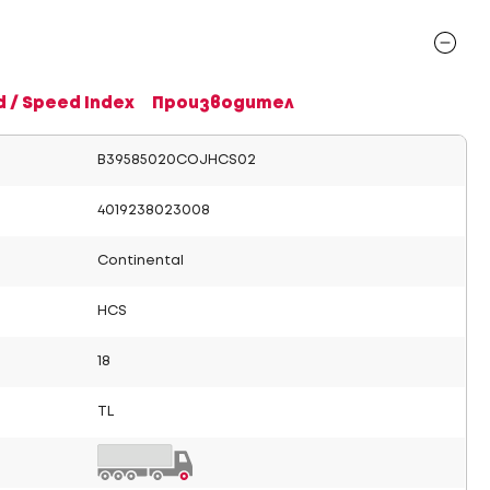
d / Speed Index
Производител
B39585020COJHCS02
4019238023008
Continental
HCS
18
TL