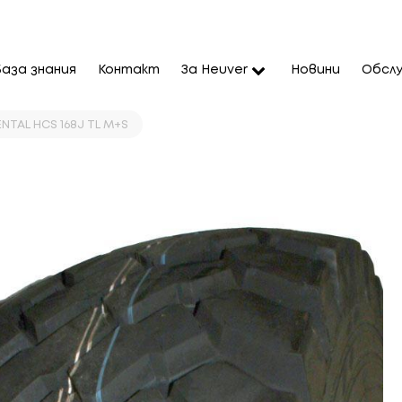
База знания
Контакт
За Heuver
Новини
Обслу
NTAL HCS 168J TL M+S