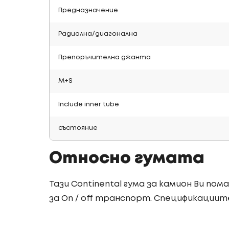
Предназначение
Радиална/диагонална
Препоръчителна джанта
M+S
Include inner tube
състояние
Относно гумата
Тази Continental гума за камион Ви пом
за On / off транспорт. Спецификациите