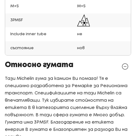
M+S
M+S
3PMSF
Include inner tube
не
състояние
нов
Относно гумата
Тази Michelin гума за камион Ви помага! Тя е
специално разработена за Ремарке за Регионална
транспорт. Спецификациите на тази Michelin са
впечатляващи. Тук избирате стойността на
етикета B в категорията сцепление върху влажна
повърхност. В тази сфера гумата е Много добър.
Гумата има 3PMSF. Благодарение на етикета
енергия B гумата е Благоприятен за разхода Ви на