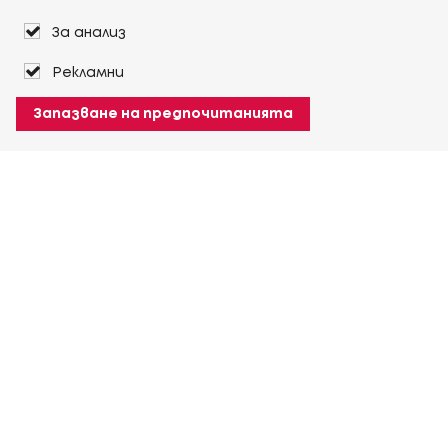
За анализ
Рекламни
Запазване на предпочитанията
За Heuver
Условия на доставка
Условия на транспорт
Още За Heuver
Моят Heuver
ЛОГИН
Регистрация