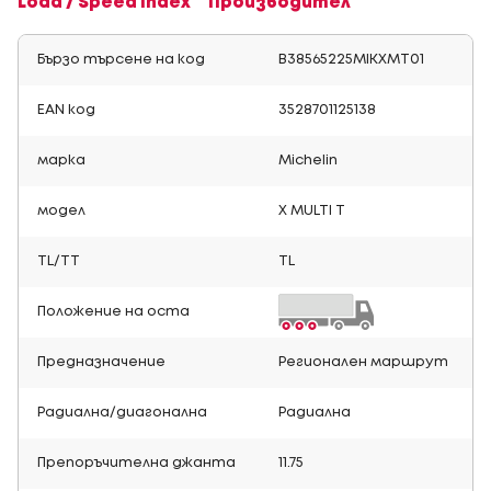
Load / Speed Index
Производител
Бързо търсене на код
B38565225MIKXMT01
EAN код
3528701125138
марка
Michelin
модел
X MULTI T
TL/TT
TL
Положение на оста
Предназначение
Регионален маршрут
Радиална/диагонална
Радиална
Препоръчителна джанта
11.75