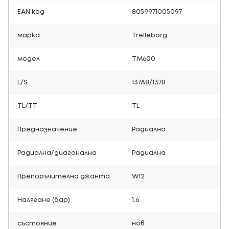
EAN код
8059971005097
марка
Trelleborg
модел
TM600
L/S
137A8/137B
TL/TT
TL
Предназначение
Радиална
Радиална/диагонална
Радиална
Препоръчителна джанта
W12
Налягане (бар)
1.6
състояние
нов