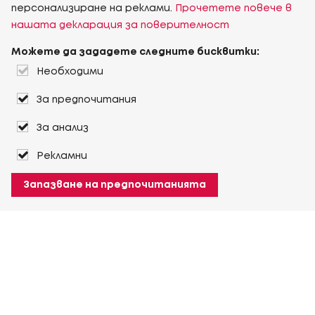
персонализиране на реклами.
Прочетете повече в
нашата декларация за поверителност
Можете да зададете следните бисквитки:
Необходими
За предпочитания
За анализ
Рекламни
Запазване на предпочитанията
За Heuver
Условия на доставка
Условия на транспорт
Още За Heuver