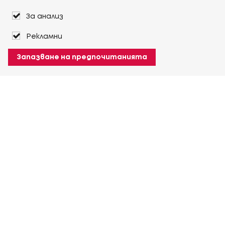
За анализ
Рекламни
Запазване на предпочитанията
За Heuver
Условия на доставка
Условия на транспорт
Още За Heuver