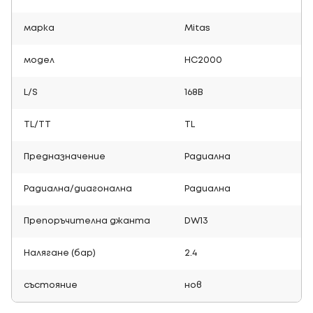
марка
Mitas
модел
HC2000
L/S
168B
TL/TT
TL
Предназначение
Радиална
Радиална/диагонална
Радиална
Препоръчителна джанта
DW13
Налягане (бар)
2.4
състояние
нов