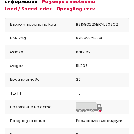
информация
Размери и тежести
Load / Speed Index
Производител
Бързо търсене на код
B31580225BKYL20302
EAN код
8718858214280
марка
Barkley
модел
BL203+
Брой платове
22
TL/TT
TL
Положение на оста
Предназначение
Регионален маршрут