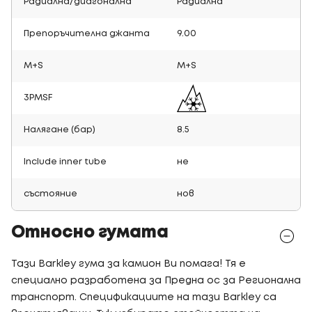
Радиална/диагонална
Радиална
Препоръчителна джанта
9.00
M+S
M+S
3PMSF
Налягане (бар)
8.5
Include inner tube
не
състояние
нов
Относно гумата
Тази Barkley гума за камион Ви помага! Тя е
специално разработена за Предна ос за Регионална
транспорт. Спецификациите на тази Barkley са