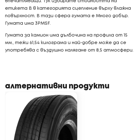
впечатляващи. Тук избирате стойността на
етикета B в категорията сцепление върху влажна
повърхност. В тази сфера гумата е Много добър.
Гумата има 3PMSF.
Гумата за камион има дълбочина на профила от 15
мм., тежи 61,54 килограма и най-добре може да се
употребява с въздушно налягане от 8,5 атмосфери.
алтернативни продукти