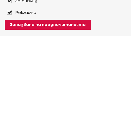
За анализ
Рекламни
Запазване на предпочитанията
За Heuver
Условия на доставка
Условия на транспорт
Още За Heuver
Моят Heuver
ЛОГИН
Регистрация
Още Моят Heuver