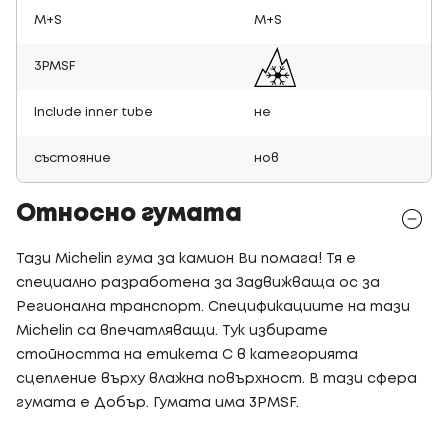
M+S
M+S
3PMSF
Include inner tube
не
състояние
нов
Относно гумата
Тази Michelin гума за камион Ви помага! Тя е
специално разработена за Задвижваща ос за
Регионална транспорт. Спецификациите на тази
Michelin са впечатляващи. Тук избирате
стойността на етикета C в категорията
сцепление върху влажна повърхност. В тази сфера
гумата е Добър. Гумата има 3PMSF.