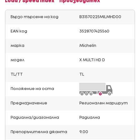
Load / Speed Index
Производител
Бързо търсене на код
B31570225MILMHD00
EAN код
3528707425560
марка
Michelin
модел
X MULTI HD D
TL/TT
TL
Положение на оста
Предназначение
Регионален маршрут
Радиална/диагонална
Радиална
Препоръчителна джанта
9.00