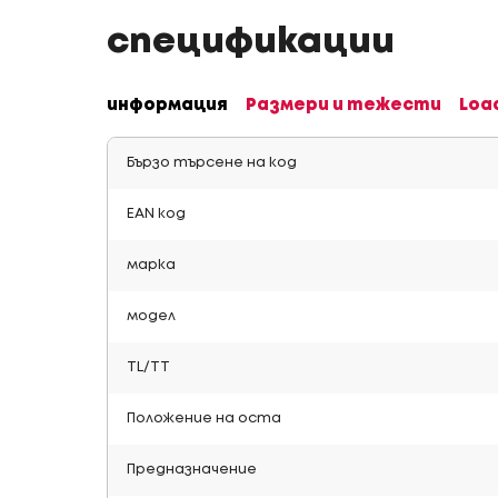
спецификации
информация
Размери и тежести
Loa
Бързо търсене на код
EAN код
марка
модел
TL/TT
Положение на оста
Предназначение