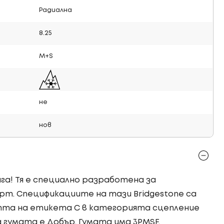
Радиална
8.25
M+S
не
нов
ага! Тя е специално разработена за
рт. Спецификациите на тази Bridgestone са
тта на етикета C в категорията сцепление
 гумата е Добър. Гумата има 3PMSF.