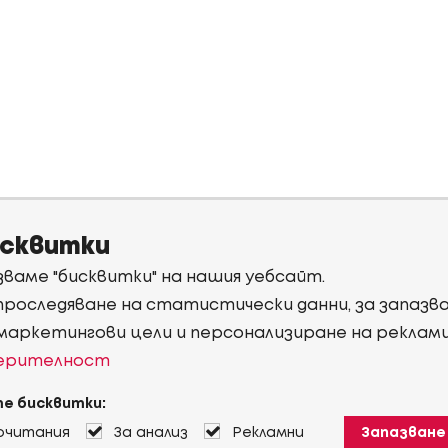
исквитки
ваме "бисквитки" на нашия уебсайт.
 проследяване на статистически данни, за запаз
 маркетингови цели и персонализиране на реклам
верителност
е бисквитки:
очитания
За анализ
Рекламни
Запазване