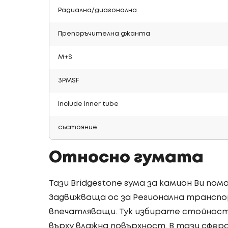
Радиална/диагонална
Препоръчителна джанта
M+S
3PMSF
Include inner tube
състояние
Относно гумата
Тази Bridgestone гума за камион Ви пом
Задвижваща ос за Регионална транспо
впечатляващи. Тук избирате стойнос
върху влажна повърхност. В тази сфера