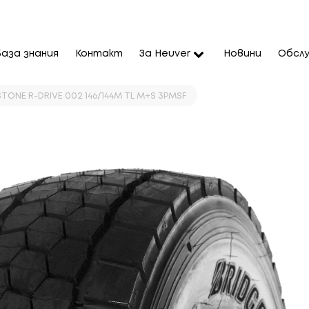
База знания
Контакт
За Heuver
Новини
Обслу
STONE R-DRIVE 002 146/144M TL M+S 3PMSF