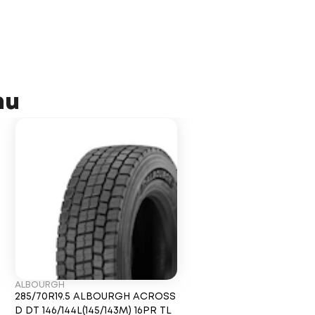
ти
ALBOURGH
285/70R19.5 ALBOURGH ACROSS
D DT 146/144L(145/143M) 16PR TL