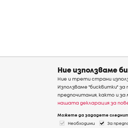
Ние използваме б
Ние и трети страни използ
Използваме "бисквитки" за
предпочитания, както и за
нашата декларация за по
Можете да зададете следнит
Необходими
За предп