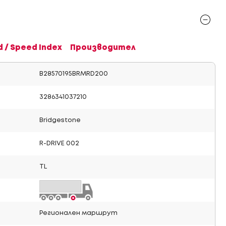
d / Speed Index
Производител
B28570195BRMRD200
3286341037210
Bridgestone
R-DRIVE 002
TL
Регионален маршрут