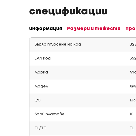
спецификации
информация
Размери и тежести
Про
Бързо търсене на код
B2
EAN код
352
марка
Mic
модел
XM
L/S
13
Брой платове
10
TL/TT
TL