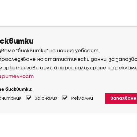
исквитки
ваме "бисквитки" на нашия уебсайт.
 проследяване на статистически данни, за запаз
 маркетингови цели и персонализиране на реклам
верителност
е бисквитки:
очитания
За анализ
Рекламни
Запазване