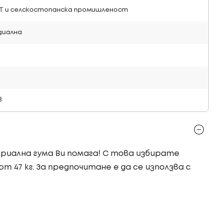
Т и селскостопанска промишленост
диална
в
стриална гума Ви помага! С това избирате
от 47 кг. За предпочитане е да се използва с