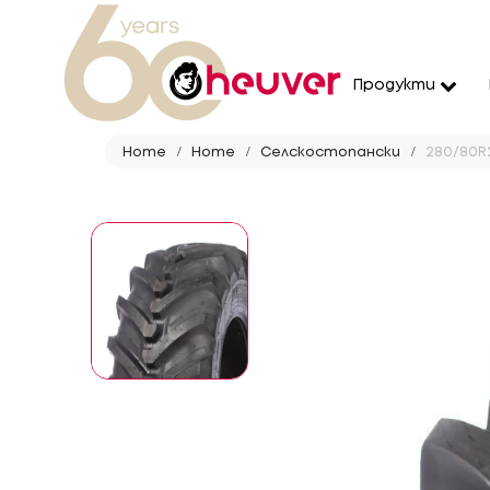
Продукти
Home
Home
Селскостопански
280/80R2