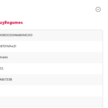
изводител
8080020MIA8XMC00
8707474421
helin
CL
3A8/133B