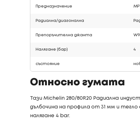
Предназначение
МР
Радиална/диагонална
Ра
Препоръчителна джанта
W9
Налягане (бар)
4
състояние
но
Относно гумата
Тази Michelin 280/80R20 Радиална инду
дълбочина на профила от 31 мм и тегло 
налягане 4 bar.