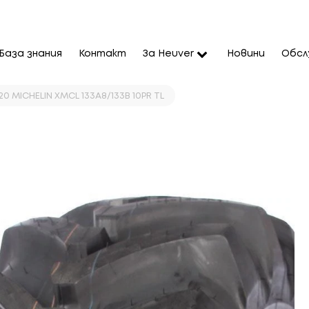
База знания
Контакт
За Heuver
Новини
Обсл
0 MICHELIN XMCL 133A8/133B 10PR TL