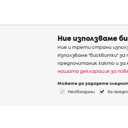
Ние използваме б
Ние и трети страни използ
Използваме "бисквитки" за
предпочитания, както и за
нашата декларация за по
Можете да зададете следнит
Необходими
За предп