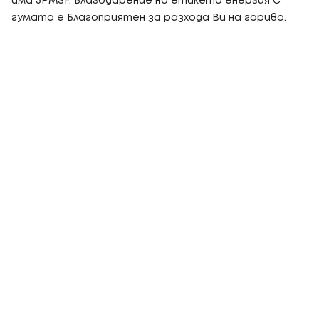
има 3PMSF. Благодарение на етикета енергия C
гумата е Благоприятен за разхода Ви на гориво.