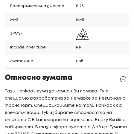
Препоръчителна джанта
8.25
M+S
M+S
3PMSF
Include inner tube
не
състояние
нов
Относно гумата
Тази Hankook гума за камион Ви помага! Тя е
специално разработена за Ремарке за Регионална
транспорт. Спецификациите на тази Hankook са
впечатляващи. Тук избирате стойността на
етикета C в категорията сцепление върху влажна
повърхност. В тази сфера гумата е Добър. Гумата