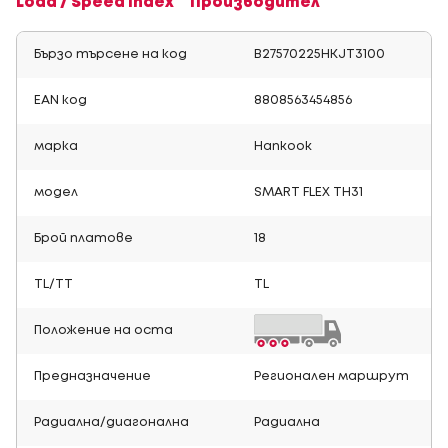
Load / Speed Index
Производител
Бързо търсене на код
B27570225HKJT3100
EAN код
8808563454856
марка
Hankook
модел
SMART FLEX TH31
Брой платове
18
TL/TT
TL
Положение на оста
Предназначение
Регионален маршрут
Радиална/диагонална
Радиална