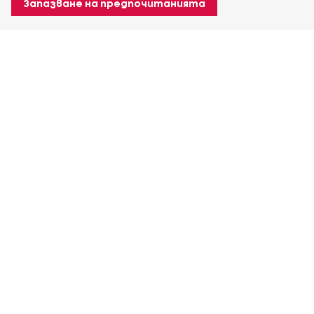
Запазване на предпочитанията
За Heuver
Условия на доставка
Условия на транспорт
Още За Heuver
Моят Heuver
ЛОГИН