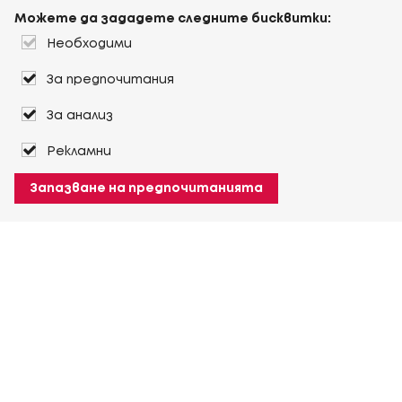
Можете да зададете следните бисквитки:
Необходими
За предпочитания
За анализ
Рекламни
Запазване на предпочитанията
За Heuver
Условия на доставка
Условия на транспорт
Още За Heuver
Моят Heuver