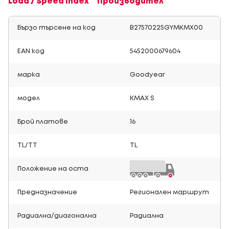
Load / Speed Index
Производител
Бързо търсене на код
B27570225GYMKMX00
EAN код
5452000679604
марка
Goodyear
модел
KMAX S
Брой платове
16
TL/TT
TL
Положение на оста
Предназначение
Регионален маршрут
Радиална/диагонална
Радиална