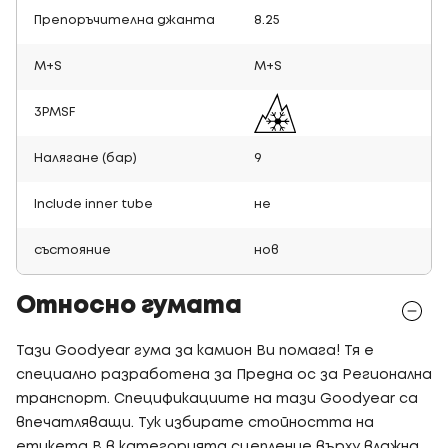
Препоръчителна джанта
8.25
M+S
M+S
3PMSF
Налягане (бар)
9
Include inner tube
не
състояние
нов
Относно гумата
Тази Goodyear гума за камион Ви помага! Тя е
специално разработена за Предна ос за Регионална
транспорт. Спецификациите на тази Goodyear са
впечатляващи. Тук избирате стойността на
етикета B в категорията сцепление върху влажна