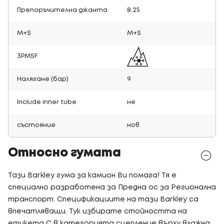
Препоръчителна джанта
8.25
M+S
M+S
3PMSF
Налягане (бар)
9
Include inner tube
не
състояние
нов
Относно гумата
Тази Barkley гума за камион Ви помага! Тя е
специално разработена за Предна ос за Регионална
транспорт. Спецификациите на тази Barkley са
впечатляващи. Тук избирате стойността на
етикета C в категорията сцепление върху влажна