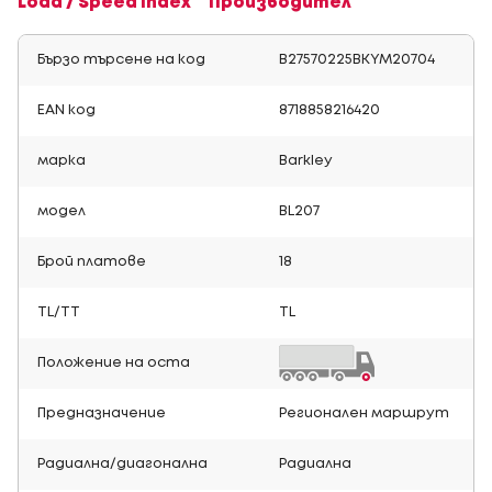
Load / Speed Index
Производител
Бързо търсене на код
B27570225BKYM20704
EAN код
8718858216420
марка
Barkley
модел
BL207
Брой платове
18
TL/TT
TL
Положение на оста
Предназначение
Регионален маршрут
Радиална/диагонална
Радиална