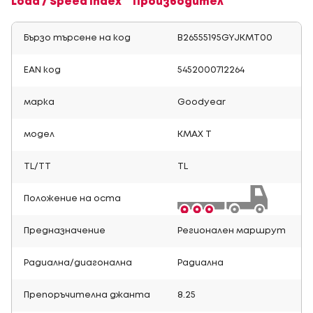
Load / Speed Index
Производител
Бързо търсене на код
B26555195GYJKMT00
EAN код
5452000712264
марка
Goodyear
модел
KMAX T
TL/TT
TL
Положение на оста
Предназначение
Регионален маршрут
Радиална/диагонална
Радиална
Препоръчителна джанта
8.25