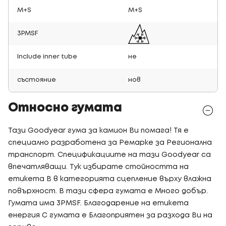
M+S
M+S
3PMSF
Include inner tube
не
състояние
нов
Относно гумата
Тази Goodyear гума за камион Ви помага! Тя е
специално разработена за Ремарке за Регионална
транспорт. Спецификациите на тази Goodyear са
впечатляващи. Тук избирате стойността на
етикета B в категорията сцепление върху влажна
повърхност. В тази сфера гумата е Много добър.
Гумата има 3PMSF. Благодарение на етикета
енергия C гумата е Благоприятен за разхода Ви на