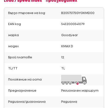
Load / Speed Index
Производител
Бързо търсене на код
B20575175GYGKMD00
EAN код
5452000541079
марка
Goodyear
модел
KMAX D
Брой платове
12
TL/TT
TL
Положение на оста
Предназначение
Регионален маршрут
Радиална/диагонална
Радиална