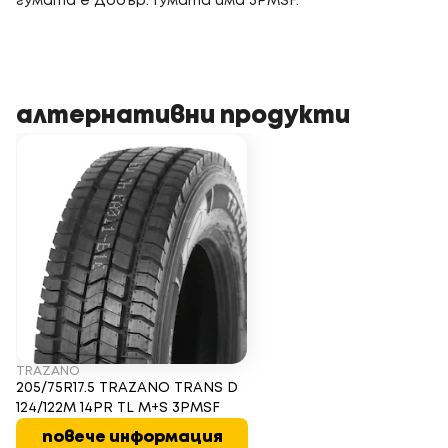
гумата е Добър. Гумата има 3PMSF.
алтернативни продукти
TRAZANO
205/75R17.5 TRAZANO TRANS D
124/122M 14PR TL M+S 3PMSF
повече информация