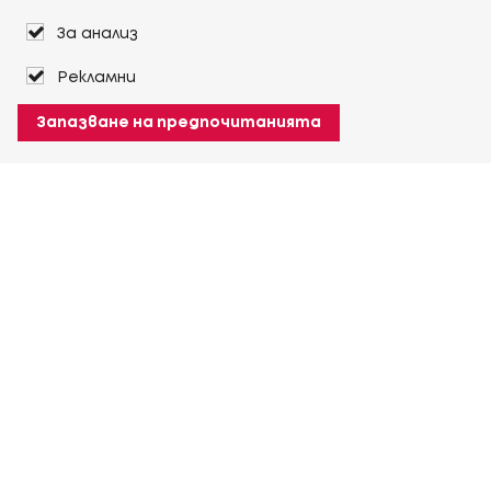
За анализ
Рекламни
Запазване на предпочитанията
За Heuver
Условия на доставка
Условия на транспорт
Още За Heuver
Моят Heuver
ЛОГИН
Регистрация