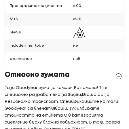
Препоръчителна джанта
6.00
M+S
M+S
3PMSF
Include inner tube
не
състояние
нов
Относно гумата
Тази Goodyear гума за камион Ви помага! Тя е
специално разработена за Задвижваща ос за
Регионална транспорт. Спецификациите на тази
Goodyear са впечатляващи. Тук избирате
стойността на етикета C в категорията
сцепление върху влажна повърхност. В тази сфера