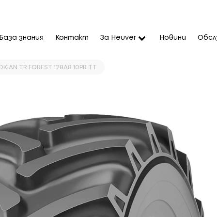
База знания
Контакт
За Heuver
Новини
Обсл
NOKIAN TR FOREST 128A8 10PR TT