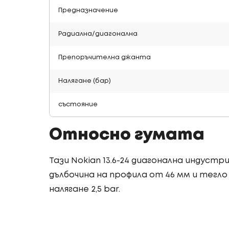
Предназначение
Радиална/диагонална
Препоръчителна джанта
Налягане (бар)
състояние
Относно гумата
Тази Nokian 13.6-24 диагонална индуст
дълбочина на профила от 46 мм и тегло 
налягане 2,5 bar.