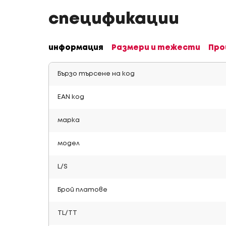
спецификации
информация
Размери и тежести
Про
Бързо търсене на код
EAN код
марка
модел
L/S
Брой платове
TL/TT