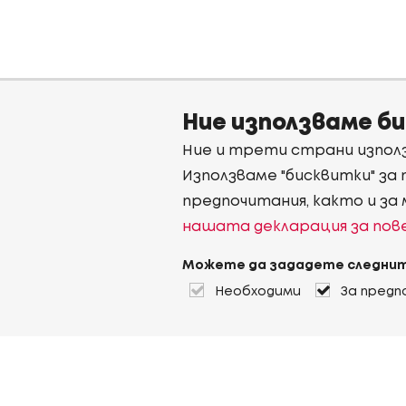
Ние използваме б
Ние и трети страни използ
Използваме "бисквитки" за
предпочитания, както и за
нашата декларация за по
Можете да зададете следнит
Необходими
За предп