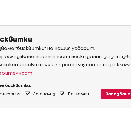
исквитки
ваме "бисквитки" на нашия уебсайт.
 проследяване на статистически данни, за запаз
 маркетингови цели и персонализиране на реклам
верителност
е бисквитки:
очитания
За анализ
Рекламни
Запазване