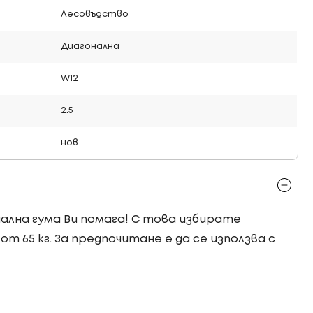
Лесовъдство
Диагонална
W12
2.5
нов
риална гума Ви помага! С това избирате
от 65 кг. За предпочитане е да се използва с