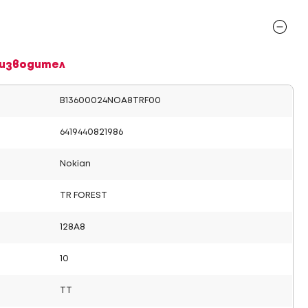
изводител
B13600024NOA8TRF00
6419440821986
Nokian
TR FOREST
128A8
10
TT