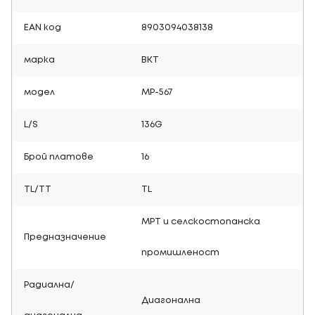
EAN код
8903094038138
марка
BKT
модел
MP-567
L/S
136G
Брой платове
16
TL/TT
TL
МРТ и селскостопанска
Предназначение
промишленост
Радиална/
Диагонална