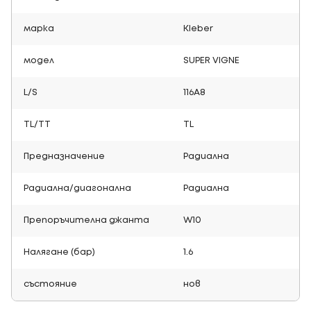
марка
Kleber
модел
SUPER VIGNE
L/S
116A8
TL/TT
TL
Предназначение
Радиална
Радиална/диагонална
Радиална
Препоръчителна джанта
W10
Налягане (бар)
1.6
състояние
нов