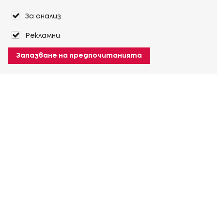
За анализ
Рекламни
Запазване на предпочитанията
За Heuver
Условия на доставка
Условия на транспорт
Още За Heuver