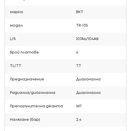
марка
BKT
модел
TR-135
L/S
107A6/104A8
Брой платове
6
TL/TT
TT
Предназначение
Диагонална
Радиална/диагонална
Диагонална
Препоръчителна джанта
W7
Налягане (бар)
2.4