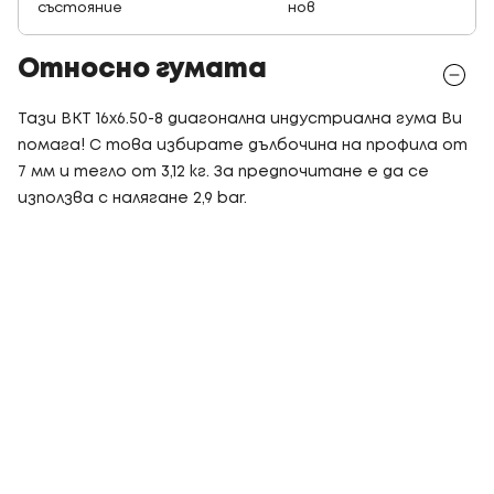
състояние
нов
Относно гумата
Тази BKT 16x6.50-8 диагонална индустриална гума Ви
помага! С това избирате дълбочина на профила от
7 мм и тегло от 3,12 кг. За предпочитане е да се
използва с налягане 2,9 bar.