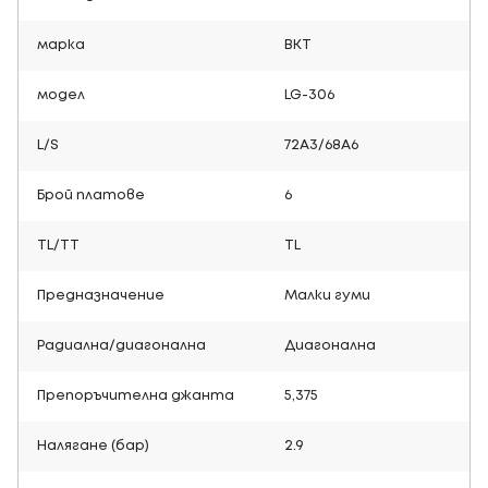
марка
BKT
модел
LG-306
L/S
72A3/68A6
Брой платове
6
TL/TT
TL
Предназначение
Малки гуми
Радиална/диагонална
Диагонална
Препоръчителна джанта
5,375
Налягане (бар)
2.9