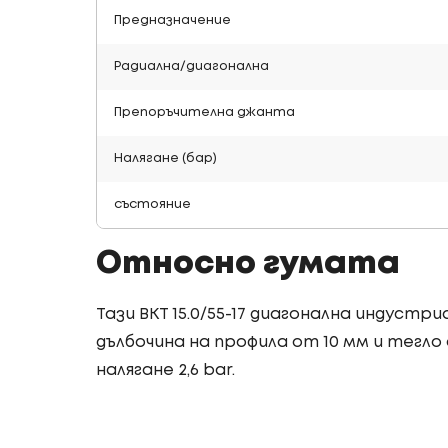
Предназначение
Радиална/диагонална
Препоръчителна джанта
Налягане (бар)
състояние
Относно гумата
Тази BKT 15.0/55-17 диагонална индустр
дълбочина на профила от 10 мм и тегло о
налягане 2,6 bar.