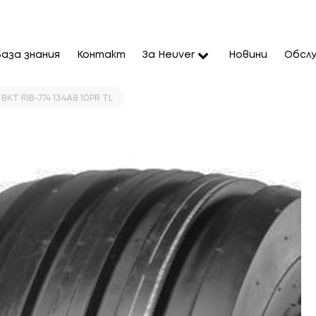
База знания
Контакт
За Heuver
Новини
Обслу
 BKT RIB-774 134A8 10PR TL