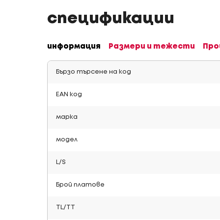
спецификации
информация
Размери и тежести
Про
Бързо търсене на код
EAN код
марка
модел
L/S
Брой платове
TL/TT