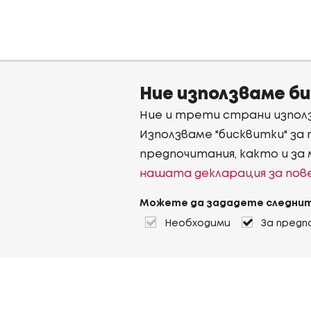
Ние използваме б
Ние и трети страни използ
Използваме "бисквитки" за
предпочитания, както и за
нашата декларация за по
Можете да зададете следнит
Необходими
За предп