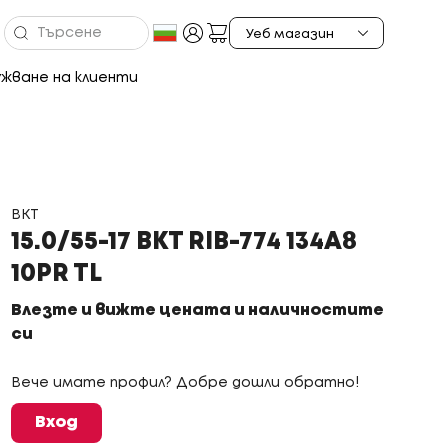
жване на клиенти
BKT
15.0/55-17 BKT RIB-774 134A8
10PR TL
Влезте и вижте цената и наличностите
си
Вече имате профил? Добре дошли обратно!
Вход