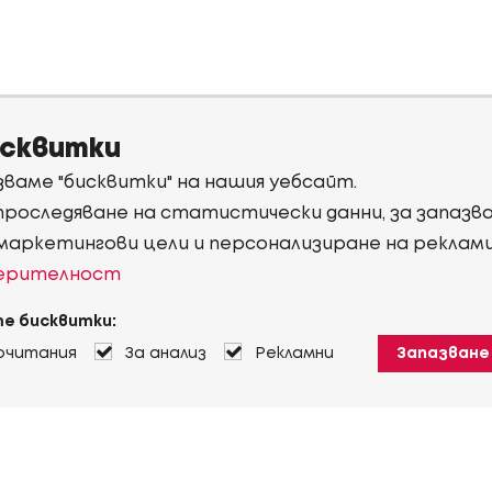
исквитки
ваме "бисквитки" на нашия уебсайт.
 проследяване на статистически данни, за запаз
 маркетингови цели и персонализиране на реклам
верителност
е бисквитки:
очитания
За анализ
Рекламни
Запазване