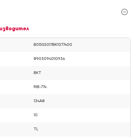
изводител
B01555017BK1077400
8903094010936
BKT
RIB-774
134A8
10
TL