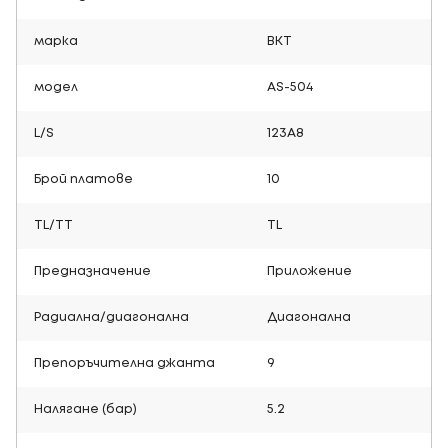
марка
BKT
модел
AS-504
L/S
123A8
Брой платове
10
TL/TT
TL
Предназначение
Приложение
Радиална/диагонална
Диагонална
Препоръчителна джанта
9
Налягане (бар)
5.2